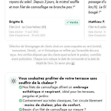
rayons du soleil. Depuis 3 jours, le mistral souffle
passage d'une 
et mon filet de camouflage ne bronche pas !"
km/h). Le filet 
bougé !"
Brigitte B.
Matthieu P.
✓ Vérifié
Filet 2×3 · La Croix-Valmer (83)
Filet 4×5 sable · D
Date d'achat : 11 août 2023
Date d'achat : 8 jui
Date d'expérience : 29 août 2023
Date d'expérience : 2
Sélection de témoignages de clients situés en zones exposées au vent (mistral,
tramontane, littoral) ; ce tri thématique ne reflète pas l'ensemble des avis
reçus. Avis vérifiés déposés par des clients ayant acheté le produit, contrôlés
avant publication. Chaque avis indique la date de commande et la date de
dépôt de l'avis. En savoir plus
ici
.
Vous souhaitez profiter de votre terrasse sans
souffrir de la chaleur ?
Nos filets de camouflage offrent un
ombrage
esthétique
et
respirant
, idéal pour les terrasses,
pergolas et jardins.
Contrairement aux toiles classiques, l’air circule librement
:
moins de chaleur, plus de confort.
Besoin d’un filet de camouflage sur mesure ?