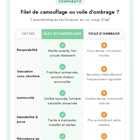
COMPARATIF
Filet de camouflage ou voile d'ombrage ?
Caractéristiques techniques en un coup d'œil
CRITÈRE
FILET DE CAMOUFLAGE
VOILE D'OMBRAGE
Respirabilité
Maille ouverte, l'air
Tissu dense, circulation
circule librement
limitée
Sensation
Fraîcheur préservée,
Sensation d'étouffement
sous structure
aucune chaleur
fréquemment signalée
accumulée
Luminosité
Ombre tamisée, lumière
Ombre dense, luminosité
naturelle conservée
réduite
Maniabilité &
Facile à manipuler,
Plus encombrant selon
pose
installer et stocker
modèle
Résistance au