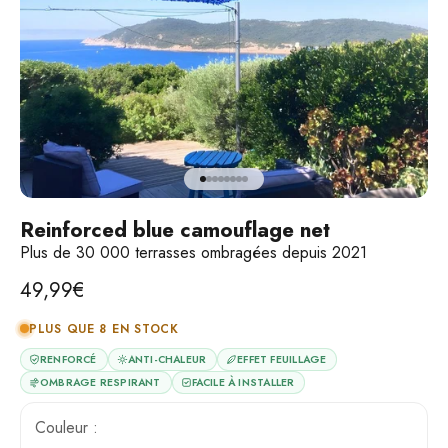
Go to the element 1
Go to the element 2
Go to the element 3
Go to the element 4
Go to the element 5
Go to the element 6
Go to the element 7
Go to the element 8
🔒 Satisfait ou remboursé
Reinforced blue camouflage net
30j
Plus de 30 000 terrasses ombragées depuis 2021
💳 Paiement en 3x sans
frais
Selling price
49,99€
🚚 Livraison offerte
PLUS QUE 8 EN STOCK
RENFORCÉ
ANTI-CHALEUR
EFFET FEUILLAGE
OMBRAGE RESPIRANT
FACILE À INSTALLER
Couleur :