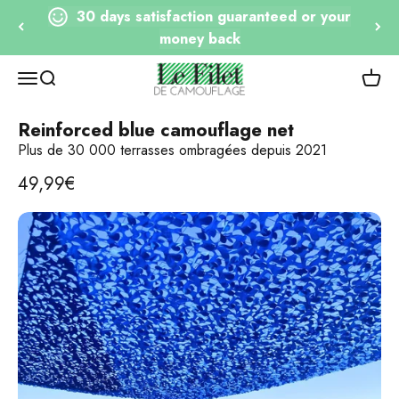
Go to content
30 days satisfaction guaranteed or your
money back
Le Filet de Camouflage
Open navigation
Open research
View 
Reinforced blue camouflage net
Plus de 30 000 terrasses ombragées depuis 2021
Selling price
49,99€