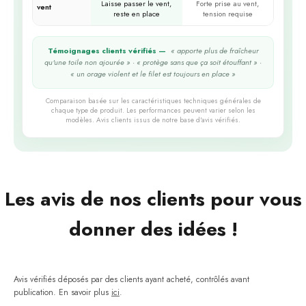
Laisse passer le vent,
Forte prise au vent,
vent
reste en place
tension requise
Témoignages clients vérifiés —
« apporte plus de fraîcheur
qu'une toile non ajourée »
·
« protège sans que ça soit étouffant »
·
« un orage violent et le filet est toujours en place »
Comparaison basée sur les caractéristiques techniques générales de
chaque type de produit. Les performances peuvent varier selon les
modèles. Avis clients issus de notre base d'avis vérifiés.
Les avis de nos clients pour vous
donner des idées !
Avis vérifiés déposés par des clients ayant acheté, contrôlés avant
publication. En savoir plus
ici
.