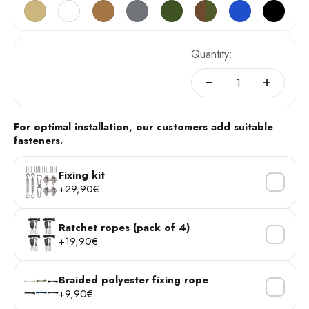
Sable
Blanc
Fibre de coco
Gris
Vert
Militaire
Bleu
Noir
Quantity:
For optimal installation, our customers add suitable
fasteners.
Fixing kit
+29,90€
Ratchet ropes (pack of 4)
+19,90€
Braided polyester fixing rope
+9,90€